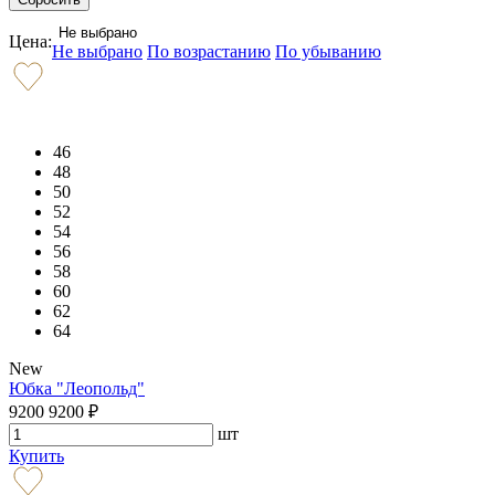
Не выбрано
Цена:
Не выбрано
По возрастанию
По убыванию
46
48
50
52
54
56
58
60
62
64
New
Юбка "Леопольд"
9200
9200
₽
шт
Купить