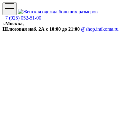
+7 (925) 052-51-00
г.
Москва
,
Шлюзовая наб. 2А
с 10:00 до 21:00
@shop.intikoma.ru