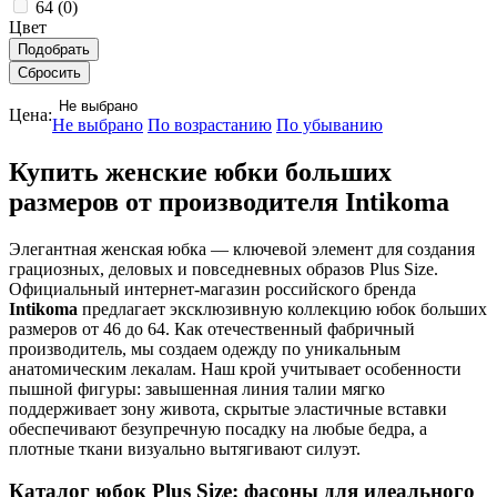
64 (
0
)
Цвет
Не выбрано
Цена:
Не выбрано
По возрастанию
По убыванию
Купить женские юбки больших
размеров от производителя Intikoma
Элегантная женская юбка — ключевой элемент для создания
грациозных, деловых и повседневных образов Plus Size.
Официальный интернет-магазин российского бренда
Intikoma
предлагает эксклюзивную коллекцию юбок больших
размеров от 46 до 64. Как отечественный фабричный
производитель, мы создаем одежду по уникальным
анатомическим лекалам. Наш крой учитывает особенности
пышной фигуры: завышенная линия талии мягко
поддерживает зону живота, скрытые эластичные вставки
обеспечивают безупречную посадку на любые бедра, а
плотные ткани визуально вытягивают силуэт.
Каталог юбок Plus Size: фасоны для идеального