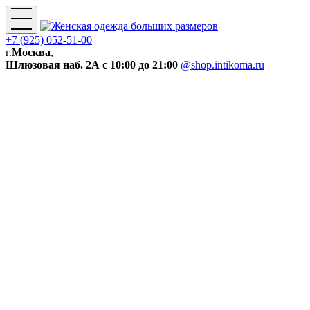
+7 (925) 052-51-00
г.
Москва
,
Шлюзовая наб. 2А
с 10:00 до 21:00
@shop.intikoma.ru