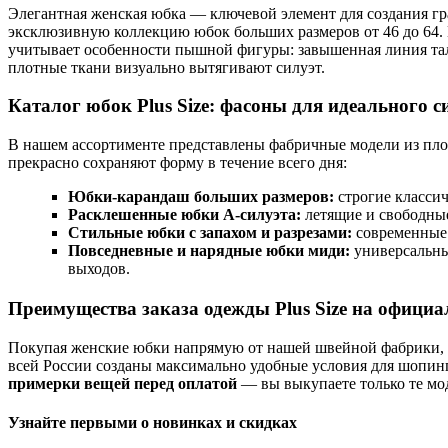
Элегантная женская юбка — ключевой элемент для создания гр
эксклюзивную коллекцию юбок больших размеров от 46 до 64.
учитывает особенности пышной фигуры: завышенная линия тал
плотные ткани визуально вытягивают силуэт.
Каталог юбок Plus Size: фасоны для идеального с
В нашем ассортименте представлены фабричные модели из плот
прекрасно сохраняют форму в течение всего дня:
Юбки-карандаш больших размеров:
строгие классич
Расклешенные юбки А-силуэта:
летящие и свободные
Стильные юбки с запахом и разрезами:
современные 
Повседневные и нарядные юбки миди:
универсальные
выходов.
Преимущества заказа одежды Plus Size на официа
Покупая женские юбки напрямую от нашей швейной фабрики, в
всей России созданы максимально удобные условия для шопинг
примерки вещей перед оплатой
— вы выкупаете только те мод
Узнайте первыми о новинках и скидках