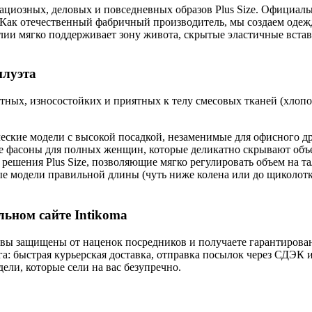
ациозных, деловых и повседневных образов Plus Size. Официал
 Как отечественный фабричный производитель, мы создаем оде
ии мягко поддерживает зону живота, скрытые эластичные встав
илуэта
ных, износостойких и приятных к телу смесовых тканей (хлопок
еские модели с высокой посадкой, незаменимые для офисного др
 фасоны для полных женщин, которые деликатно скрывают объем
решения Plus Size, позволяющие мягко регулировать объем на 
 модели правильной длины (чуть ниже колена или до щиколотки
льном сайте Intikoma
ы защищены от наценок посредников и получаете гарантирован
а: быстрая курьерская доставка, отправка посылок через СДЭК
ели, которые сели на вас безупречно.