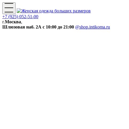
+7 (925) 052-51-00
г.
Москва
,
Шлюзовая наб. 2А
с 10:00 до 21:00
@shop.intikoma.ru