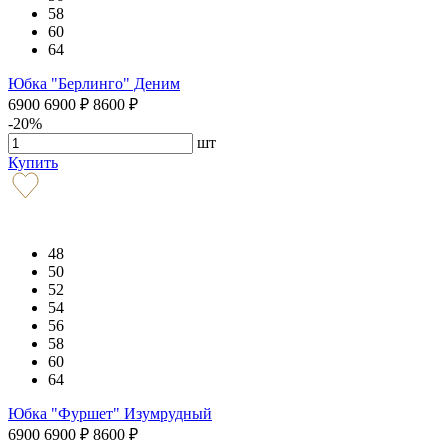
58
60
64
Юбка "Берлинго" Деним
6900
6900
₽
8600
₽
-20%
шт
Купить
48
50
52
54
56
58
60
64
Юбка "Фуршет" Изумрудный
6900
6900
₽
8600
₽