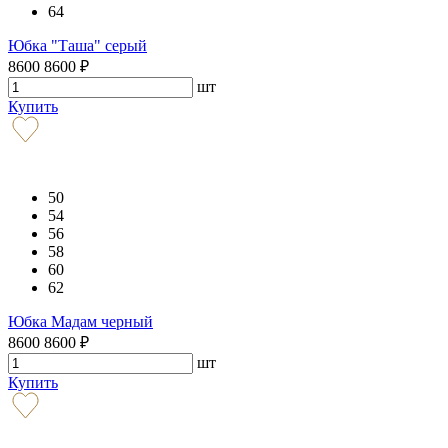
64
Юбка "Таша" серый
8600
8600
₽
шт
Купить
50
54
56
58
60
62
Юбка Мадам черный
8600
8600
₽
шт
Купить