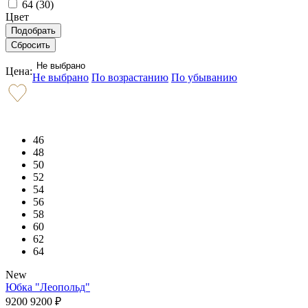
64 (
30
)
Цвет
Не выбрано
Цена:
Не выбрано
По возрастанию
По убыванию
46
48
50
52
54
56
58
60
62
64
New
Юбка "Леопольд"
9200
9200
₽