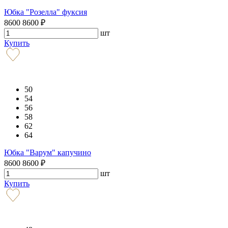
Юбка "Розелла" фуксия
8600
8600
₽
шт
Купить
50
54
56
58
62
64
Юбка "Варум" капучино
8600
8600
₽
шт
Купить