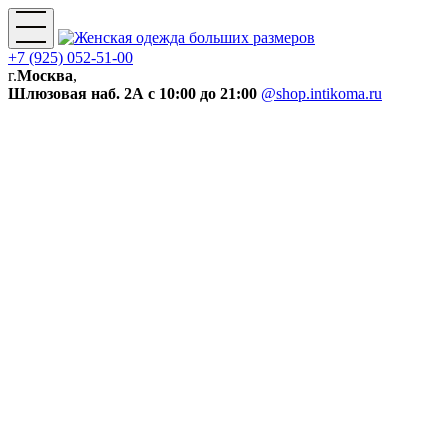
+7 (925) 052-51-00
г.
Москва
,
Шлюзовая наб. 2А
с 10:00 до 21:00
@shop.intikoma.ru