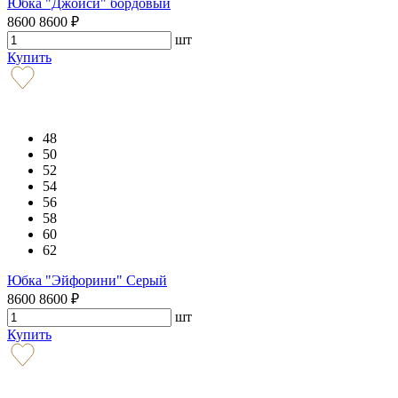
Юбка "Джойси" бордовый
8600
8600
₽
шт
Купить
48
50
52
54
56
58
60
62
Юбка "Эйфорини" Серый
8600
8600
₽
шт
Купить