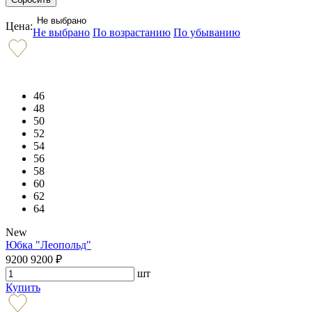
Не выбрано
Цена:
Не выбрано
По возрастанию
По убыванию
46
48
50
52
54
56
58
60
62
64
New
Юбка "Леопольд"
9200
9200
₽
шт
Купить