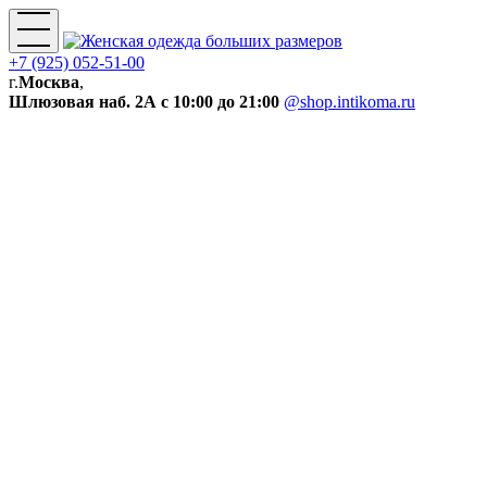
+7 (925) 052-51-00
г.
Москва
,
Шлюзовая наб. 2А
с 10:00 до 21:00
@shop.intikoma.ru