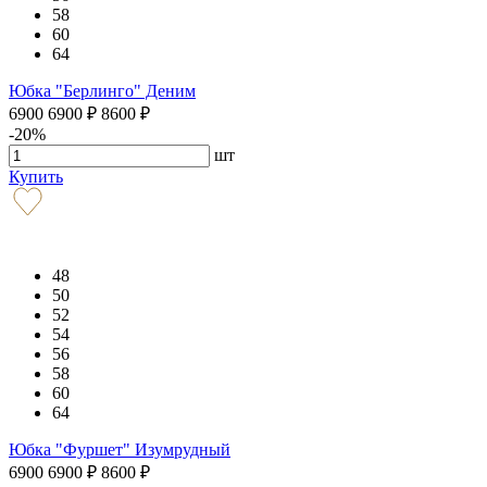
58
60
64
Юбка "Берлинго" Деним
6900
6900
₽
8600
₽
-20%
шт
Купить
48
50
52
54
56
58
60
64
Юбка "Фуршет" Изумрудный
6900
6900
₽
8600
₽