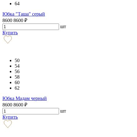
64
Юбка "Таша" серый
8600
8600
₽
шт
Купить
50
54
56
58
60
62
Юбка Мадам черный
8600
8600
₽
шт
Купить