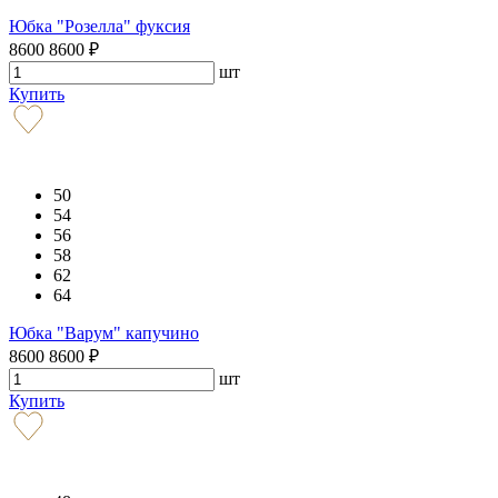
Юбка "Розелла" фуксия
8600
8600
₽
шт
Купить
50
54
56
58
62
64
Юбка "Варум" капучино
8600
8600
₽
шт
Купить