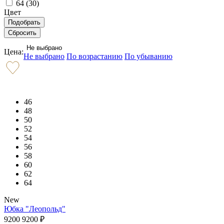
64 (
30
)
Цвет
Не выбрано
Цена:
Не выбрано
По возрастанию
По убыванию
46
48
50
52
54
56
58
60
62
64
New
Юбка "Леопольд"
9200
9200
₽