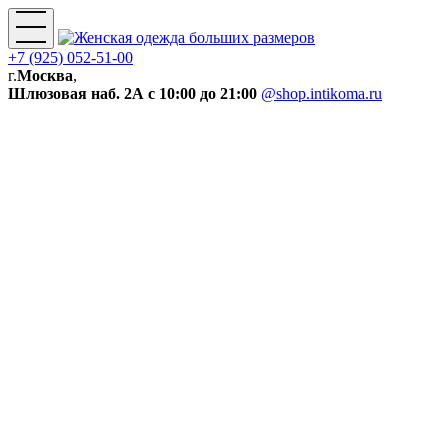
+7 (925) 052-51-00
г.
Москва
,
Шлюзовая наб. 2А
с 10:00 до 21:00
@shop.intikoma.ru