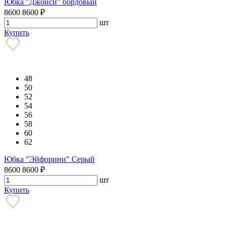
Юбка "Джойси" бордовый
8600
8600
₽
шт
Купить
48
50
52
54
56
58
60
62
Юбка "Эйфорини" Серый
8600
8600
₽
шт
Купить