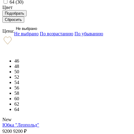
64 (
30
)
Цвет
Не выбрано
Цена:
Не выбрано
По возрастанию
По убыванию
46
48
50
52
54
56
58
60
62
64
New
Юбка "Леопольд"
9200
9200
₽