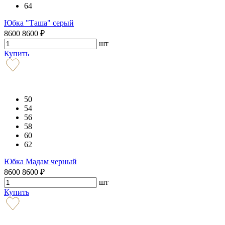
64
Юбка "Таша" серый
8600
8600
₽
шт
Купить
50
54
56
58
60
62
Юбка Мадам черный
8600
8600
₽
шт
Купить