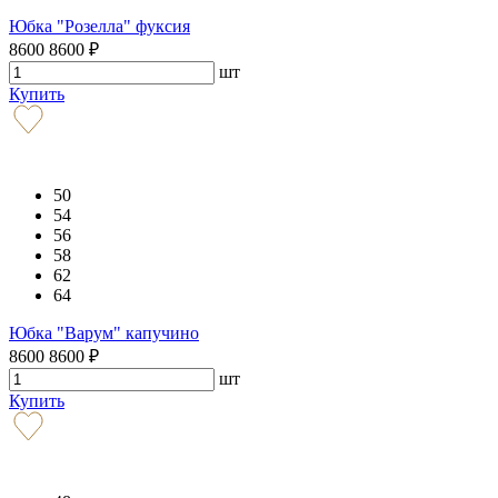
Юбка "Розелла" фуксия
8600
8600
₽
шт
Купить
50
54
56
58
62
64
Юбка "Варум" капучино
8600
8600
₽
шт
Купить