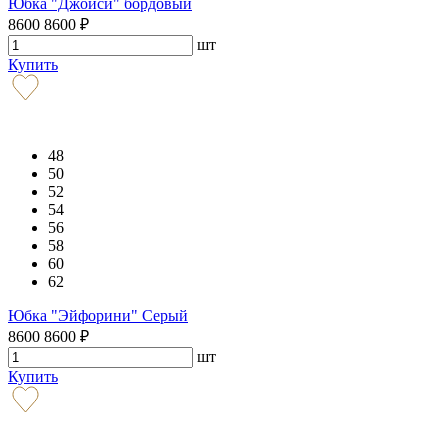
Юбка "Джойси" бордовый
8600
8600
₽
шт
Купить
48
50
52
54
56
58
60
62
Юбка "Эйфорини" Серый
8600
8600
₽
шт
Купить