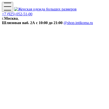
+7 (925) 052-51-00
г.
Москва
,
Шлюзовая наб. 2А
с 10:00 до 21:00
@shop.intikoma.ru