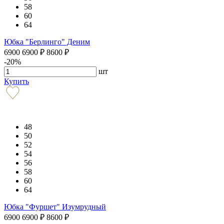
58
60
64
Юбка "Берлинго" Деним
6900
6900
₽
8600
₽
-20%
шт
Купить
48
50
52
54
56
58
60
64
Юбка "Фуршет" Изумрудный
6900
6900
₽
8600
₽