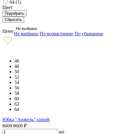
64 (
1
)
Цвет
Не выбрано
Цена:
Не выбрано
По возрастанию
По убыванию
46
48
50
52
54
56
58
60
62
64
Юбка "Анжель" синий
8600
8600
₽
шт