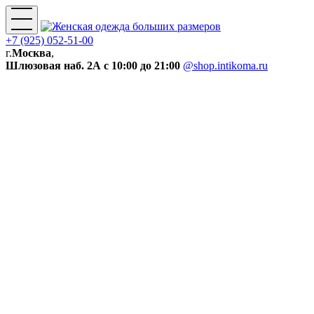
+7 (925) 052-51-00
г.
Москва
,
Шлюзовая наб. 2А
с 10:00 до 21:00
@shop.intikoma.ru