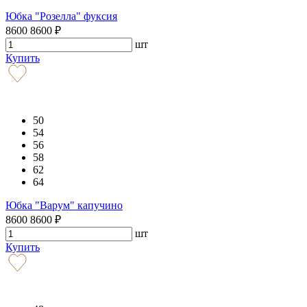
Юбка "Розелла" фуксия
8600
8600
₽
шт
Купить
50
54
56
58
62
64
Юбка "Варум" капучино
8600
8600
₽
шт
Купить