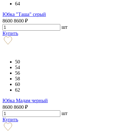
64
Юбка "Таша" серый
8600
8600
₽
шт
Купить
50
54
56
58
60
62
Юбка Мадам черный
8600
8600
₽
шт
Купить