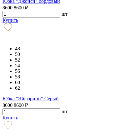
Юбка "Джойси" бордовый
8600
8600
₽
шт
Купить
48
50
52
54
56
58
60
62
Юбка "Эйфорини" Серый
8600
8600
₽
шт
Купить