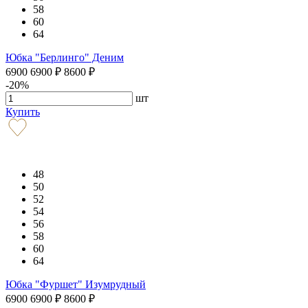
58
60
64
Юбка "Берлинго" Деним
6900
6900
₽
8600
₽
-20%
шт
Купить
48
50
52
54
56
58
60
64
Юбка "Фуршет" Изумрудный
6900
6900
₽
8600
₽