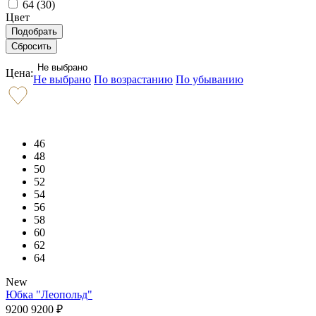
64 (
30
)
Цвет
Не выбрано
Цена:
Не выбрано
По возрастанию
По убыванию
46
48
50
52
54
56
58
60
62
64
New
Юбка "Леопольд"
9200
9200
₽