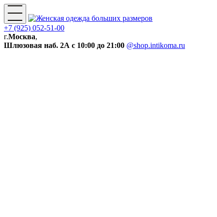
+7 (925) 052-51-00
г.
Москва
,
Шлюзовая наб. 2А
с 10:00 до 21:00
@shop.intikoma.ru