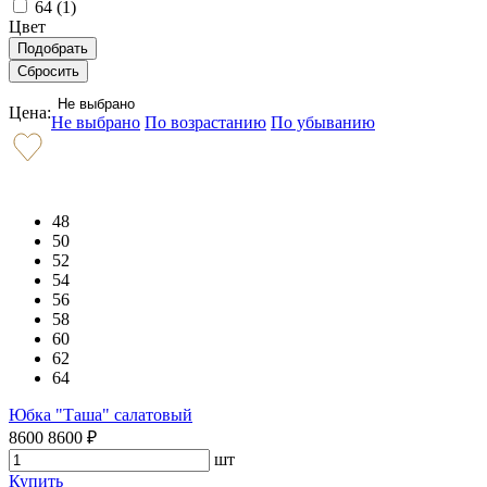
64 (
1
)
Цвет
Не выбрано
Цена:
Не выбрано
По возрастанию
По убыванию
48
50
52
54
56
58
60
62
64
Юбка "Таша" салатовый
8600
8600
₽
шт
Купить