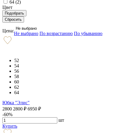
64 (
2
)
Цвет
Не выбрано
Цена:
Не выбрано
По возрастанию
По убыванию
52
54
56
58
60
62
64
Юбка "Элис"
2800
2800
₽
6950
₽
-60%
шт
Купить