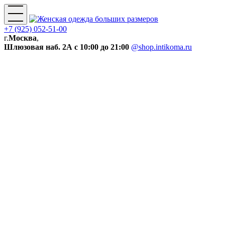
+7 (925) 052-51-00
г.
Москва
,
Шлюзовая наб. 2А
с 10:00 до 21:00
@shop.intikoma.ru