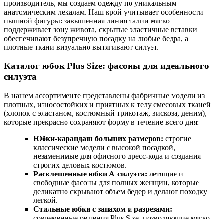
производитель, мы создаем одежду по уникальным
анатомическим лекалам. Наш крой учитывает особенности
пышной фигуры: завышенная линия талии мягко
поддерживает зону живота, скрытые эластичные вставки
обеспечивают безупречную посадку на любые бедра, а
плотные ткани визуально вытягивают силуэт.
Каталог юбок Plus Size: фасоны для идеального
силуэта
В нашем ассортименте представлены фабричные модели из
плотных, износостойких и приятных к телу смесовых тканей
(хлопок с эластаном, костюмный трикотаж, вискоза, деним),
которые прекрасно сохраняют форму в течение всего дня:
Юбки-карандаш больших размеров:
строгие
классические модели с высокой посадкой,
незаменимые для офисного дресс-кода и создания
строгих деловых костюмов.
Расклешенные юбки А-силуэта:
летящие и
свободные фасоны для полных женщин, которые
деликатно скрывают объем бедер и делают походку
легкой.
Стильные юбки с запахом и разрезами:
современные решения Plus Size, позволяющие мягко