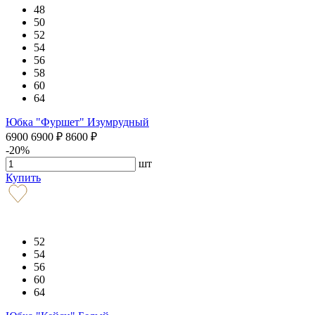
48
50
52
54
56
58
60
64
Юбка "Фуршет" Изумрудный
6900
6900
₽
8600
₽
-20%
шт
Купить
52
54
56
60
64