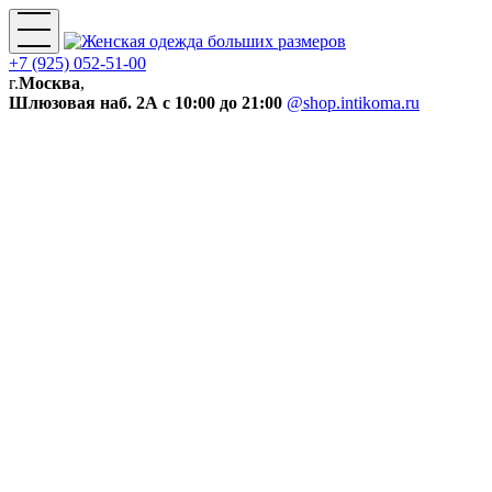
+7 (925) 052-51-00
г.
Москва
,
Шлюзовая наб. 2А
с 10:00 до 21:00
@shop.intikoma.ru