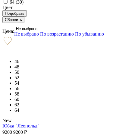
64 (
30
)
Цвет
Не выбрано
Цена:
Не выбрано
По возрастанию
По убыванию
46
48
50
52
54
56
58
60
62
64
New
Юбка "Леопольд"
9200
9200
₽