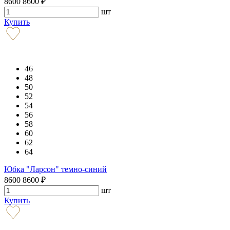
8600
8600
₽
шт
Купить
46
48
50
52
54
56
58
60
62
64
Юбка "Ларсон" темно-синий
8600
8600
₽
шт
Купить