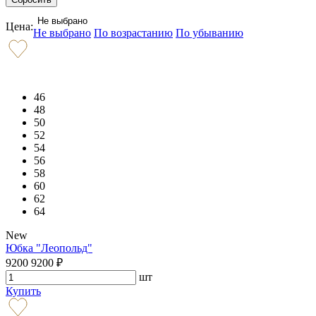
Не выбрано
Цена:
Не выбрано
По возрастанию
По убыванию
46
48
50
52
54
56
58
60
62
64
New
Юбка "Леопольд"
9200
9200
₽
шт
Купить