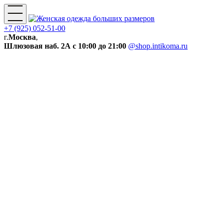
+7 (925) 052-51-00
г.
Москва
,
Шлюзовая наб. 2А
с 10:00 до 21:00
@shop.intikoma.ru