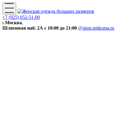
+7 (925) 052-51-00
г.
Москва
,
Шлюзовая наб. 2А
с 10:00 до 21:00
@shop.intikoma.ru