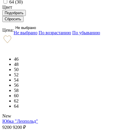
64 (
30
)
Цвет
Не выбрано
Цена:
Не выбрано
По возрастанию
По убыванию
46
48
50
52
54
56
58
60
62
64
New
Юбка "Леопольд"
9200
9200
₽