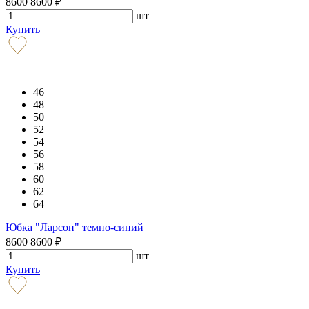
8600
8600
₽
шт
Купить
46
48
50
52
54
56
58
60
62
64
Юбка "Ларсон" темно-синий
8600
8600
₽
шт
Купить