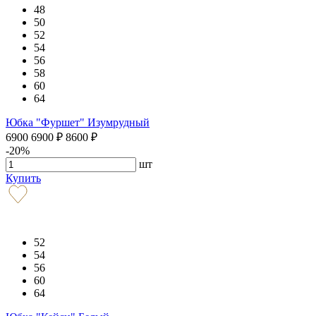
48
50
52
54
56
58
60
64
Юбка "Фуршет" Изумрудный
6900
6900
₽
8600
₽
-20%
шт
Купить
52
54
56
60
64