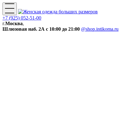
+7 (925) 052-51-00
г.
Москва
,
Шлюзовая наб. 2А
с 10:00 до 21:00
@shop.intikoma.ru