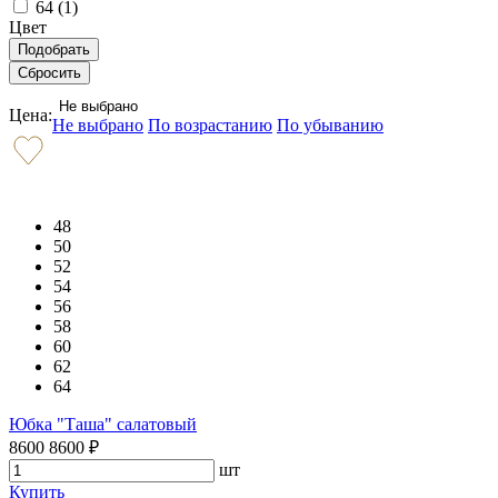
64 (
1
)
Цвет
Не выбрано
Цена:
Не выбрано
По возрастанию
По убыванию
48
50
52
54
56
58
60
62
64
Юбка "Таша" салатовый
8600
8600
₽
шт
Купить