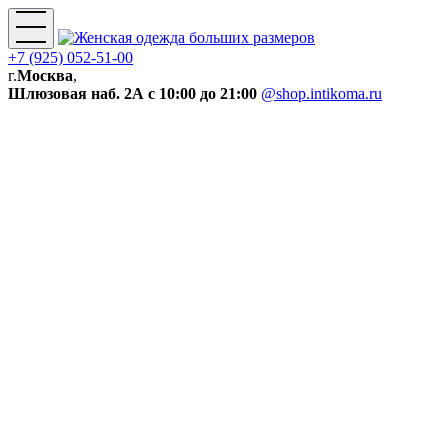
+7 (925) 052-51-00
г.
Москва
,
Шлюзовая наб. 2А
с 10:00 до 21:00
@shop.intikoma.ru