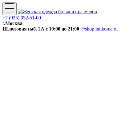
+7 (925) 052-51-00
г.
Москва
,
Шлюзовая наб. 2А
с 10:00 до 21:00
@shop.intikoma.ru