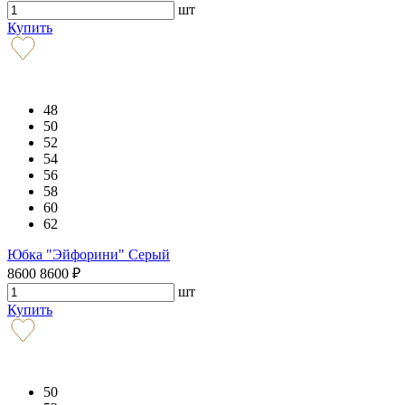
шт
Купить
48
50
52
54
56
58
60
62
Юбка "Эйфорини" Серый
8600
8600
₽
шт
Купить
50