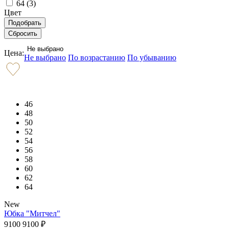
64 (
3
)
Цвет
Не выбрано
Цена:
Не выбрано
По возрастанию
По убыванию
46
48
50
52
54
56
58
60
62
64
New
Юбка "Митчел"
9100
9100
₽