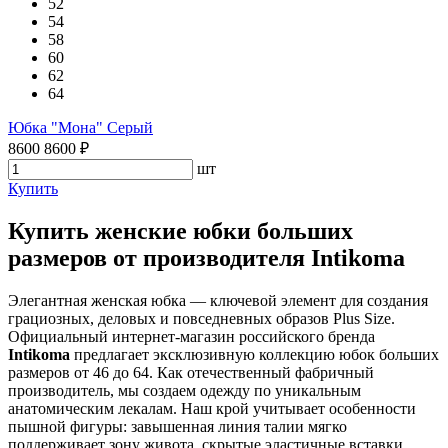
52
54
58
60
62
64
Юбка "Мона" Серый
8600
8600
₽
шт
Купить
Купить женские юбки больших
размеров от производителя Intikoma
Элегантная женская юбка — ключевой элемент для создания
грациозных, деловых и повседневных образов Plus Size.
Официальный интернет-магазин российского бренда
Intikoma
предлагает эксклюзивную коллекцию юбок больших
размеров от 46 до 64. Как отечественный фабричный
производитель, мы создаем одежду по уникальным
анатомическим лекалам. Наш крой учитывает особенности
пышной фигуры: завышенная линия талии мягко
поддерживает зону живота, скрытые эластичные вставки