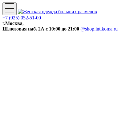
+7 (925) 052-51-00
г.
Москва
,
Шлюзовая наб. 2А
с 10:00 до 21:00
@shop.intikoma.ru