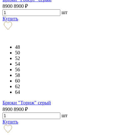
8900
8900
₽
шт
Купить
48
50
52
54
56
58
60
62
64
Брюки "Ториж" серый
8900
8900
₽
шт
Купить