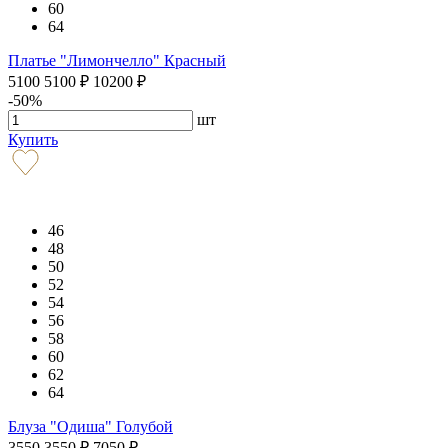
60
64
Платье "Лимончелло" Красный
5100
5100
₽
10200
₽
-50%
шт
Купить
46
48
50
52
54
56
58
60
62
64
Блуза "Одиша" Голубой
3550
3550
₽
7050
₽