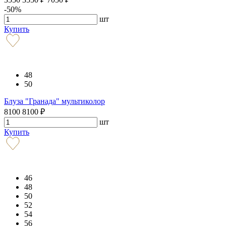
-50%
шт
Купить
48
50
Блуза "Гранада" мультиколор
8100
8100
₽
шт
Купить
46
48
50
52
54
56