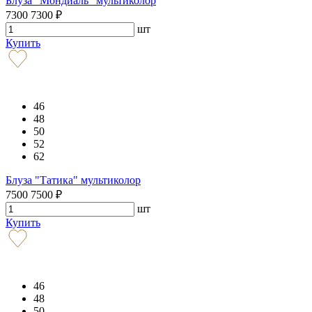
Блуза "Мондиаль" мультиколор
7300
7300
₽
шт
Купить
46
48
50
52
62
Блуза "Татика" мультиколор
7500
7500
₽
шт
Купить
46
48
50