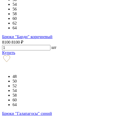
54
56
58
60
62
64
Брюки "Барди" коричневый
8100
8100
₽
шт
Купить
48
50
52
54
58
60
64
Брюки "Галапагосы" синий