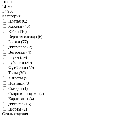
10 650
14 300
17 950
Категория
Платья (
62
)
Жакеты (
40
)
Юбки (
16
)
Верхняя одежда (
6
)
Брюки (
77
)
Джемпера (
2
)
Ветровки (
4
)
Блузы (
39
)
Рубашки (
39
)
Футболки (
30
)
Топы (
30
)
Жилеты (
5
)
Новинки (
3
)
Скидки (
1
)
Скоро в продаже (
2
)
Кардиганы (
4
)
Джинсы (
15
)
Шорты (
2
)
Стиль изделия