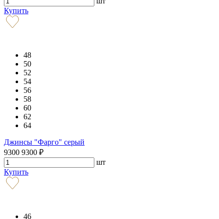
шт
Купить
48
50
52
54
56
58
60
62
64
Джинсы "Фарго" серый
9300
9300
₽
шт
Купить
46