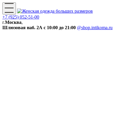
+7 (925) 052-51-00
г.
Москва
,
Шлюзовая наб. 2А
с 10:00 до 21:00
@shop.intikoma.ru