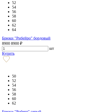
52
54
56
58
60
62
64
Брюки "Рибейро" бордовый
8900
8900
₽
шт
Купить
50
52
54
56
58
60
62
Брюки "Роберт" серый