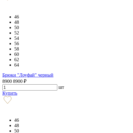
46
48
50
52
54
56
58
60
62
64
Брюки "Лоуфай" черный
8900
8900
₽
шт
Купить
46
48
50