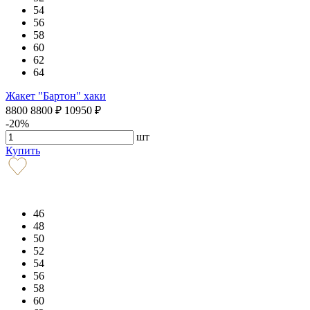
54
56
58
60
62
64
Жакет "Бартон" хаки
8800
8800
₽
10950
₽
-20%
шт
Купить
46
48
50
52
54
56
58
60