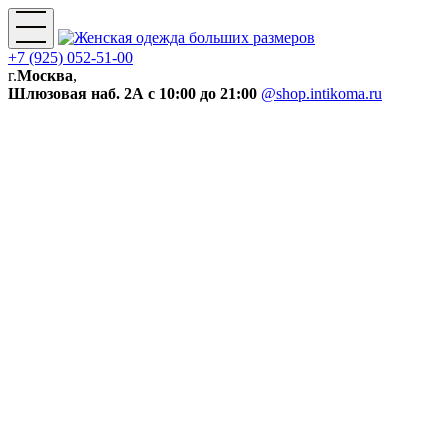
+7 (925) 052-51-00
г.
Москва
,
Шлюзовая наб. 2А
с 10:00 до 21:00
@shop.intikoma.ru