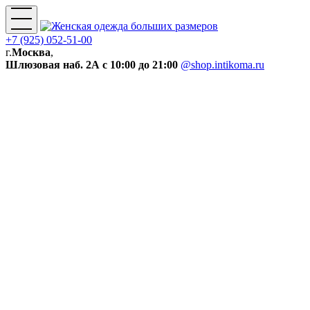
+7 (925) 052-51-00
г.
Москва
,
Шлюзовая наб. 2А
с 10:00 до 21:00
@shop.intikoma.ru