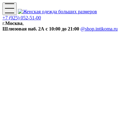
+7 (925) 052-51-00
г.
Москва
,
Шлюзовая наб. 2А
с 10:00 до 21:00
@shop.intikoma.ru