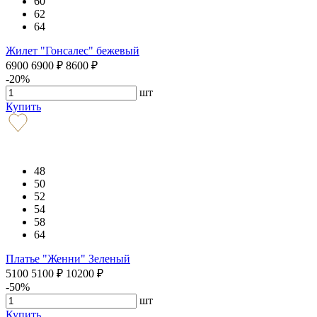
60
62
64
Жилет "Гонсалес" бежевый
6900
6900
₽
8600
₽
-20%
шт
Купить
48
50
52
54
58
64
Платье "Женни" Зеленый
5100
5100
₽
10200
₽
-50%
шт
Купить