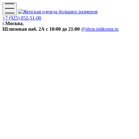
+7 (925) 052-51-00
г.
Москва
,
Шлюзовая наб. 2А
с 10:00 до 21:00
@shop.intikoma.ru