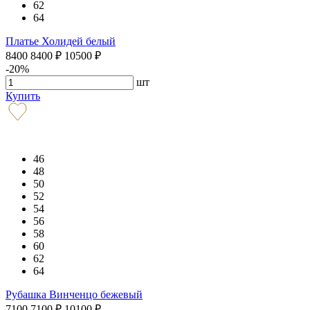
62
64
Платье Холидей белый
8400
8400
₽
10500
₽
-20%
шт
Купить
46
48
50
52
54
56
58
60
62
64
Рубашка Винченцо бежевый
7100
7100
₽
10100
₽