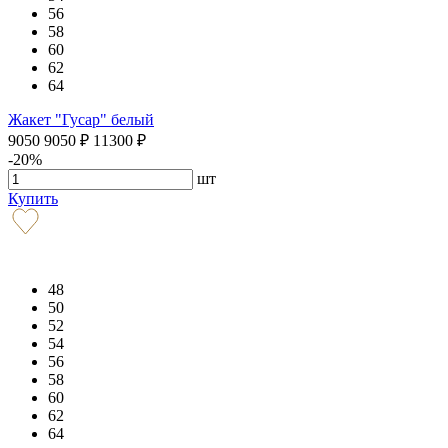
56
58
60
62
64
Жакет "Гусар" белый
9050
9050
₽
11300
₽
-20%
шт
Купить
48
50
52
54
56
58
60
62
64