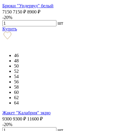
Брюки "Ундервуд" белый
7150
7150
₽
8900
₽
-20%
шт
Купить
46
48
50
52
54
56
58
60
62
64
Жакет "Калабрия" экрю
9300
9300
₽
11600
₽
-20%
шт