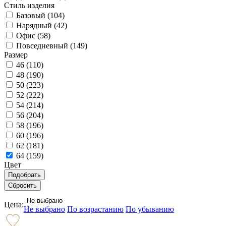
Стиль изделия
Базовый (
104
)
Нарядный (
42
)
Офис (
58
)
Повседневный (
149
)
Размер
46 (
110
)
48 (
190
)
50 (
223
)
52 (
222
)
54 (
214
)
56 (
204
)
58 (
196
)
60 (
196
)
62 (
181
)
64 (
159
)
Цвет
Не выбрано
Цена:
Не выбрано
По возрастанию
По убыванию