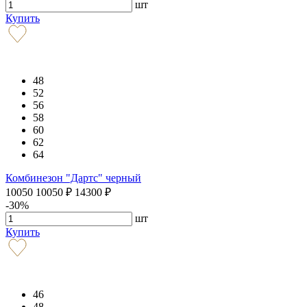
шт
Купить
48
52
56
58
60
62
64
Комбинезон "Дартс" черный
10050
10050
₽
14300
₽
-30%
шт
Купить
46
48