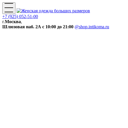
+7 (925) 052-51-00
г.
Москва
,
Шлюзовая наб. 2А
с 10:00 до 21:00
@shop.intikoma.ru