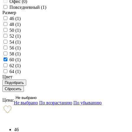
Офис (
0
)
Повседневный (
1
)
Размер
46 (
1
)
48 (
1
)
50 (
1
)
52 (
1
)
54 (
1
)
56 (
1
)
58 (
1
)
60 (
1
)
62 (
1
)
64 (
1
)
Цвет
Не выбрано
Цена:
Не выбрано
По возрастанию
По убыванию
46