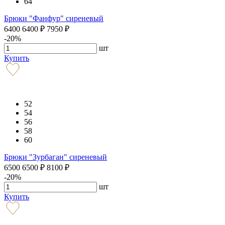
64
Брюки "Фанфур" сиреневый
6400
6400
₽
7950
₽
-20%
шт
Купить
52
54
56
58
60
Брюки "Зурбаган" сиреневый
6500
6500
₽
8100
₽
-20%
шт
Купить