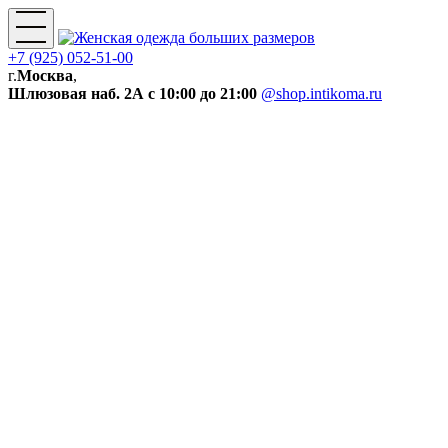
+7 (925) 052-51-00
г.
Москва
,
Шлюзовая наб. 2А
с 10:00 до 21:00
@shop.intikoma.ru