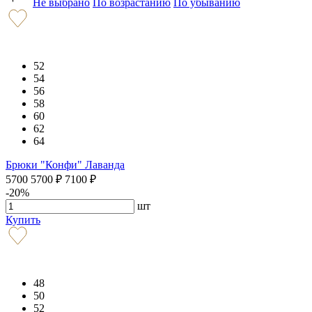
Не выбрано
По возрастанию
По убыванию
52
54
56
58
60
62
64
Брюки "Конфи" Лаванда
5700
5700
₽
7100
₽
-20%
шт
Купить
48
50
52