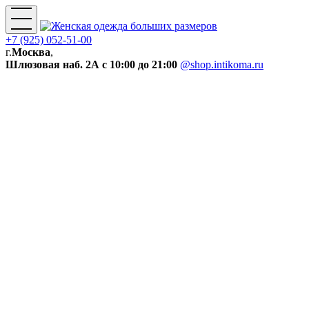
+7 (925) 052-51-00
г.
Москва
,
Шлюзовая наб. 2А
с 10:00 до 21:00
@shop.intikoma.ru