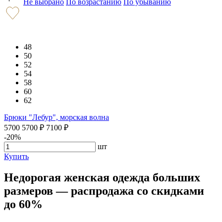
Не выбрано
По возрастанию
По убыванию
48
50
52
54
58
60
62
Брюки "Лебур", морская волна
5700
5700
₽
7100
₽
-20%
шт
Купить
Недорогая женская одежда больших
размеров — распродажа со скидками
до 60%