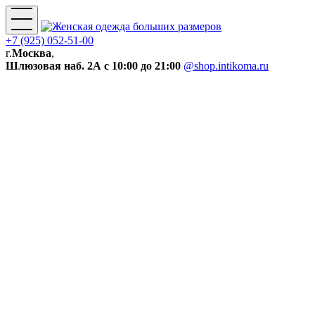
+7 (925) 052-51-00
г.
Москва
,
Шлюзовая наб. 2А
с 10:00 до 21:00
@shop.intikoma.ru