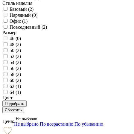
Стиль изделия
Базовый (
2
)
Нарядный (
0
)
Офис (
1
)
Повседневный (
2
)
Размер
46 (
0
)
48 (
2
)
50 (
2
)
52 (
2
)
54 (
2
)
56 (
2
)
58 (
2
)
60 (
2
)
62 (
1
)
64 (
1
)
Цвет
Не выбрано
Цена:
Не выбрано
По возрастанию
По убыванию