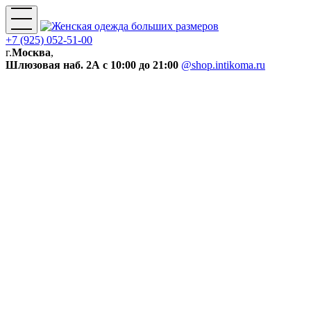
+7 (925) 052-51-00
г.
Москва
,
Шлюзовая наб. 2А
с 10:00 до 21:00
@shop.intikoma.ru