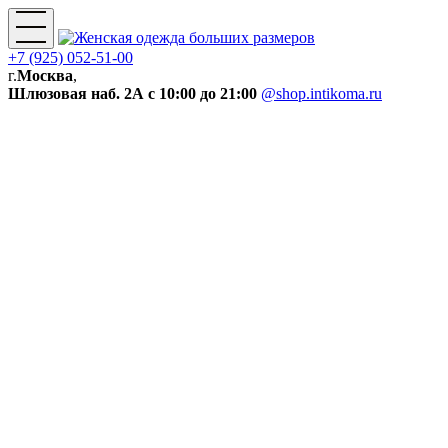
+7 (925) 052-51-00
г.
Москва
,
Шлюзовая наб. 2А
с 10:00 до 21:00
@shop.intikoma.ru