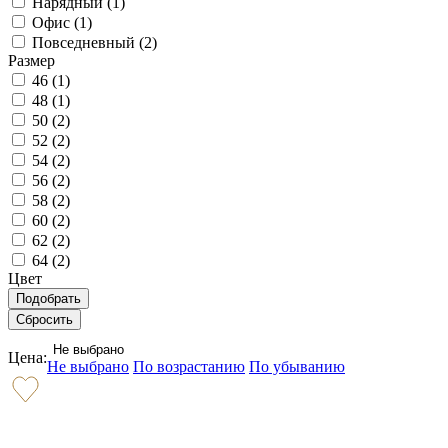
Нарядный (
1
)
Офис (
1
)
Повседневный (
2
)
Размер
46 (
1
)
48 (
1
)
50 (
2
)
52 (
2
)
54 (
2
)
56 (
2
)
58 (
2
)
60 (
2
)
62 (
2
)
64 (
2
)
Цвет
Не выбрано
Цена:
Не выбрано
По возрастанию
По убыванию