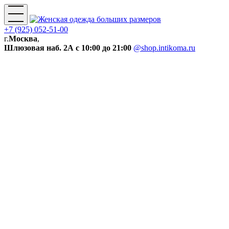
+7 (925) 052-51-00
г.
Москва
,
Шлюзовая наб. 2А
с 10:00 до 21:00
@shop.intikoma.ru