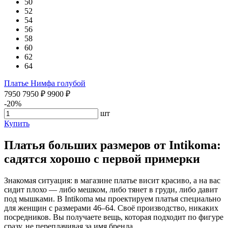
50
52
54
56
58
60
62
64
Платье Нимфа голубой
7950
7950
₽
9900
₽
-20%
шт
Купить
Платья больших размеров от Intikoma:
садятся хорошо с первой примерки
Знакомая ситуация: в магазине платье висит красиво, а на вас
сидит плохо — либо мешком, либо тянет в груди, либо давит
под мышками. В Intikoma мы проектируем платья специально
для женщин с размерами 46–64. Своё производство, никаких
посредников. Вы получаете вещь, которая подходит по фигуре
сразу, не переплачивая за имя бренда.