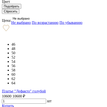
Цвет
Не выбрано
Цена:
Не выбрано
По возрастанию
По убыванию
46
48
50
52
54
56
58
60
62
64
Платье "Дефакто" голубой
10600
10600
₽
шт
Купить