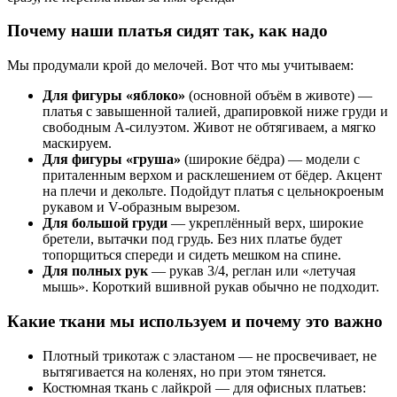
Почему наши платья сидят так, как надо
Мы продумали крой до мелочей. Вот что мы учитываем:
Для фигуры «яблоко»
(основной объём в животе) —
платья с завышенной талией, драпировкой ниже груди и
свободным А-силуэтом. Живот не обтягиваем, а мягко
маскируем.
Для фигуры «груша»
(широкие бёдра) — модели с
приталенным верхом и расклешением от бёдер. Акцент
на плечи и декольте. Подойдут платья с цельнокроеным
рукавом и V-образным вырезом.
Для большой груди
— укреплённый верх, широкие
бретели, вытачки под грудь. Без них платье будет
топорщиться спереди и сидеть мешком на спине.
Для полных рук
— рукав 3/4, реглан или «летучая
мышь». Короткий вшивной рукав обычно не подходит.
Какие ткани мы используем и почему это важно
Плотный трикотаж с эластаном — не просвечивает, не
вытягивается на коленях, но при этом тянется.
Костюмная ткань с лайкрой — для офисных платьев: