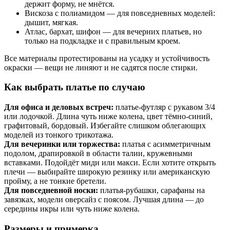
держит форму, не мнётся.
Вискоза с полиамидом — для повседневных моделей:
дышит, мягкая.
Атлас, бархат, шифон — для вечерних платьев, но
только на подкладке и с правильным кроем.
Все материалы протестированы на усадку и устойчивость
окраски — вещи не линяют и не садятся после стирки.
Как выбрать платье по случаю
Для офиса и деловых встреч:
платье-футляр с рукавом 3/4
или лодочкой. Длина чуть ниже колена, цвет тёмно-синий,
графитовый, бордовый. Избегайте слишком облегающих
моделей из тонкого трикотажа.
Для вечеринки или торжества:
платья с асимметричным
подолом, драпировкой в области талии, кружевными
вставками. Подойдёт миди или макси. Если хотите открыть
плечи — выбирайте широкую резинку или американскую
пройму, а не тонкие бретели.
Для повседневной носки:
платья-рубашки, сарафаны на
завязках, модели оверсайз с поясом. Лучшая длина — до
середины икры или чуть ниже колена.
Размеры и примерка