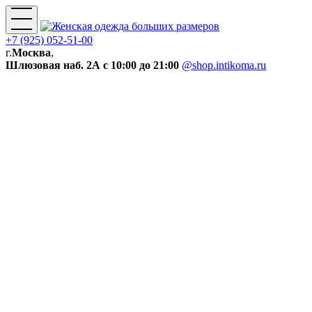
+7 (925) 052-51-00
г.
Москва
,
Шлюзовая наб. 2А
с 10:00 до 21:00
@shop.intikoma.ru