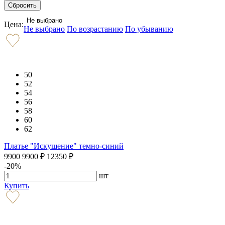
Не выбрано
Цена:
Не выбрано
По возрастанию
По убыванию
50
52
54
56
58
60
62
Платье "Искушение" темно-синий
9900
9900
₽
12350
₽
-20%
шт
Купить