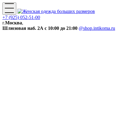
+7 (925) 052-51-00
г.
Москва
,
Шлюзовая наб. 2А
с 10:00 до 21:00
@shop.intikoma.ru