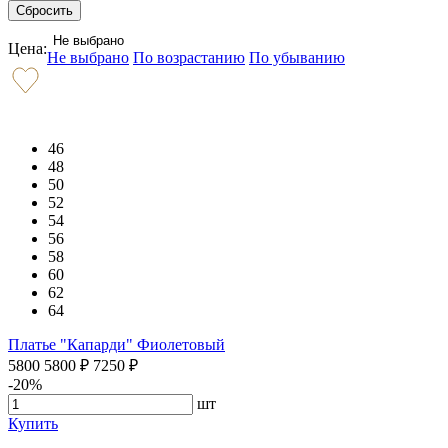
Не выбрано
Цена:
Не выбрано
По возрастанию
По убыванию
46
48
50
52
54
56
58
60
62
64
Платье "Капарди" Фиолетовый
5800
5800
₽
7250
₽
-20%
шт
Купить