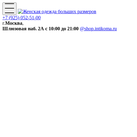
+7 (925) 052-51-00
г.
Москва
,
Шлюзовая наб. 2А
с 10:00 до 21:00
@shop.intikoma.ru