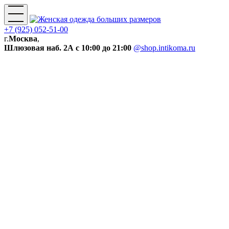
+7 (925) 052-51-00
г.
Москва
,
Шлюзовая наб. 2А
с 10:00 до 21:00
@shop.intikoma.ru