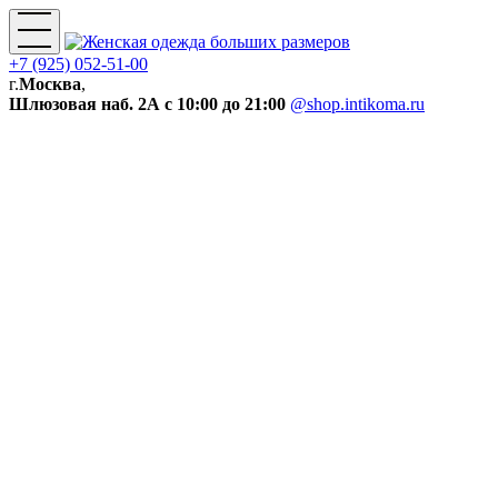
+7 (925) 052-51-00
г.
Москва
,
Шлюзовая наб. 2А
с 10:00 до 21:00
@shop.intikoma.ru