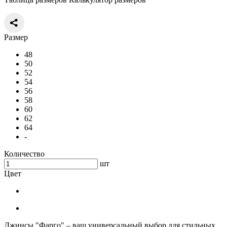
Размер
48
50
52
54
56
58
60
62
64
-
Количество
шт
Цвет
Джинсы "Фарго" – ваш универсальный выбор для стильных