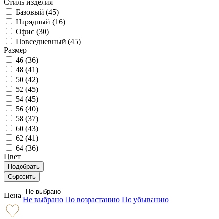
Стиль изделия
Базовый (
45
)
Нарядный (
16
)
Офис (
30
)
Повседневный (
45
)
Размер
46 (
36
)
48 (
41
)
50 (
42
)
52 (
45
)
54 (
45
)
56 (
40
)
58 (
37
)
60 (
43
)
62 (
41
)
64 (
36
)
Цвет
Не выбрано
Цена:
Не выбрано
По возрастанию
По убыванию