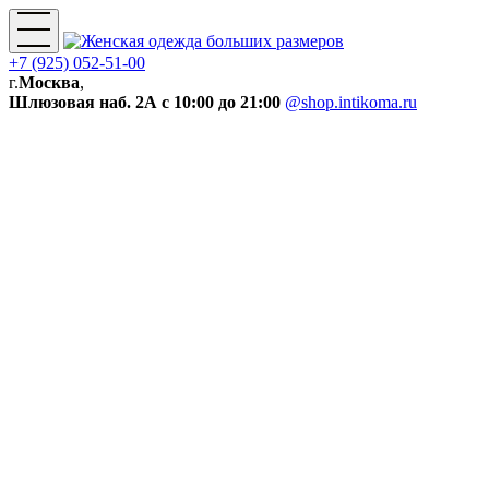
+7 (925) 052-51-00
г.
Москва
,
Шлюзовая наб. 2А
с 10:00 до 21:00
@shop.intikoma.ru