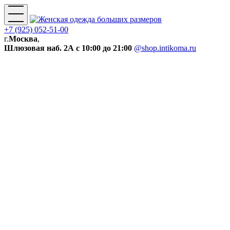
+7 (925) 052-51-00
г.
Москва
,
Шлюзовая наб. 2А
с 10:00 до 21:00
@shop.intikoma.ru