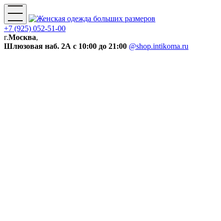
+7 (925) 052-51-00
г.
Москва
,
Шлюзовая наб. 2А
с 10:00 до 21:00
@shop.intikoma.ru