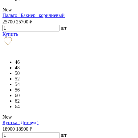
New
Пальто "Бакнер" коричневый
25700
25700
₽
шт
Купить
46
48
50
52
54
56
60
62
64
New
Куртка "Динвуд"
18900
18900
₽
шт