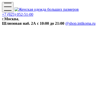
+7 (925) 052-51-00
г.
Москва
,
Шлюзовая наб. 2А
с 10:00 до 21:00
@shop.intikoma.ru