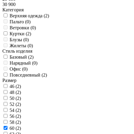
30 900
Категория
Верхняя одежда (
2
)
Пальто (
0
)
Ветровки (
0
)
Куртки (
2
)
Блузы (
0
)
Жилеты (
0
)
Стиль изделия
Базовый (
2
)
Нарядный (
0
)
Офис (
0
)
Повседневный (
2
)
Размер
46 (
2
)
48 (
2
)
50 (
2
)
52 (
2
)
54 (
2
)
56 (
2
)
58 (
2
)
60 (
2
)