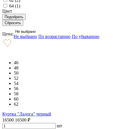
62 (
2
)
64 (
1
)
Цвет
Не выбрано
Цена:
Не выбрано
По возрастанию
По убыванию
46
48
50
52
54
56
58
60
62
Куртка "Ладога" черный
16500
16500
₽
шт