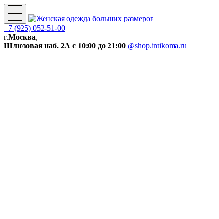
+7 (925) 052-51-00
г.
Москва
,
Шлюзовая наб. 2А
с 10:00 до 21:00
@shop.intikoma.ru