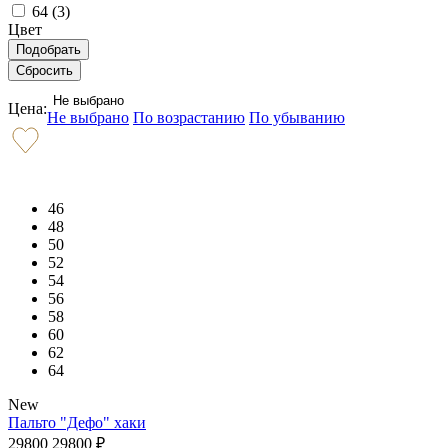
64 (
3
)
Цвет
Не выбрано
Цена:
Не выбрано
По возрастанию
По убыванию
46
48
50
52
54
56
58
60
62
64
New
Пальто "Дефо" хаки
29800
29800
₽