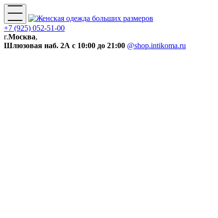
+7 (925) 052-51-00
г.
Москва
,
Шлюзовая наб. 2А
с 10:00 до 21:00
@shop.intikoma.ru