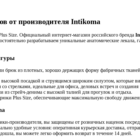
в от производителя Intikoma
Plus Size. Официальный интернет-магазин российского бренда
I
мостоятельно разрабатываем уникальные анатомические лекала, 
игуры
ли брюк из плотных, хорошо держащих форму фабричных тканей (
 высокой посадкой и струящимся широким силуэтом, которые ви
со стрелками, идеальные для офиса, деловых встреч и создани
 из стрейч-денима с высокой талией для прогулок и отдыха.
рюки Plus Size, обеспечивающие максимальную свободу движен
ma
ки-производителя, вы защищены от розничных наценок посредн
льно удобные условия: оперативная курьерская доставка, отправ
одошла, вы можете легко оформить возврат в течение 14 дней.