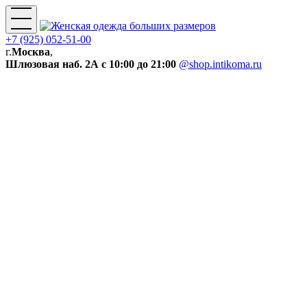
+7 (925) 052-51-00
г.
Москва
,
Шлюзовая наб. 2А
с 10:00 до 21:00
@shop.intikoma.ru