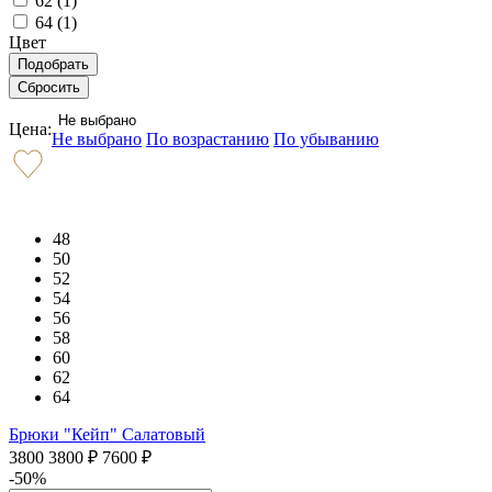
62 (
1
)
64 (
1
)
Цвет
Не выбрано
Цена:
Не выбрано
По возрастанию
По убыванию
48
50
52
54
56
58
60
62
64
Брюки "Кейп" Салатовый
3800
3800
₽
7600
₽
-50%