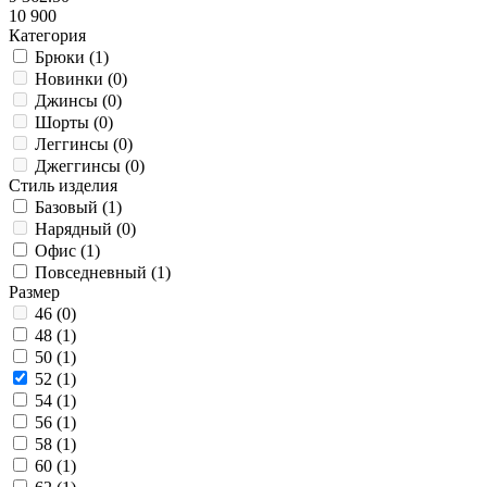
10 900
Категория
Брюки (
1
)
Новинки (
0
)
Джинсы (
0
)
Шорты (
0
)
Леггинсы (
0
)
Джеггинсы (
0
)
Стиль изделия
Базовый (
1
)
Нарядный (
0
)
Офис (
1
)
Повседневный (
1
)
Размер
46 (
0
)
48 (
1
)
50 (
1
)
52 (
1
)
54 (
1
)
56 (
1
)
58 (
1
)
60 (
1
)