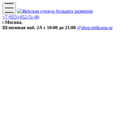
+7 (925) 052-51-00
г.
Москва
,
Шлюзовая наб. 2А
с 10:00 до 21:00
@shop.intikoma.ru