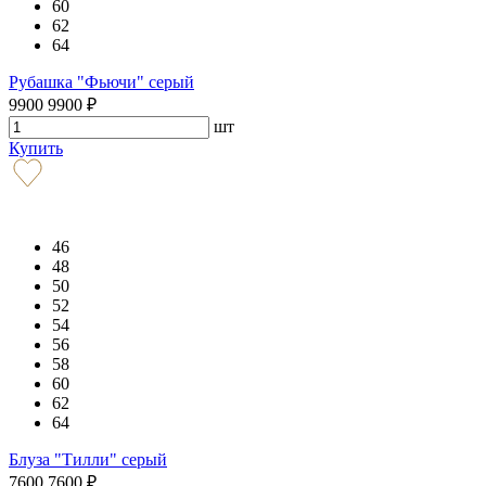
60
62
64
Рубашка "Фьючи" серый
9900
9900
₽
шт
Купить
46
48
50
52
54
56
58
60
62
64
Блуза "Тилли" серый
7600
7600
₽