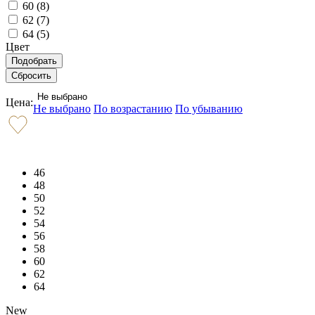
60 (
8
)
62 (
7
)
64 (
5
)
Цвет
Не выбрано
Цена:
Не выбрано
По возрастанию
По убыванию
46
48
50
52
54
56
58
60
62
64
New