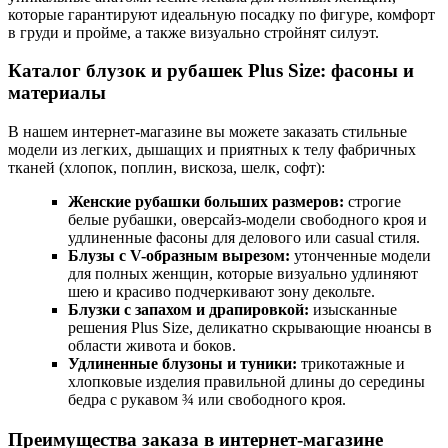
которые гарантируют идеальную посадку по фигуре, комфорт
в груди и пройме, а также визуально стройнят силуэт.
Каталог блузок и рубашек Plus Size: фасоны и
материалы
В нашем интернет-магазине вы можете заказать стильные
модели из легких, дышащих и приятных к телу фабричных
тканей (хлопок, поплин, вискоза, шелк, софт):
Женские рубашки больших размеров:
строгие
белые рубашки, оверсайз-модели свободного кроя и
удлиненные фасоны для делового или casual стиля.
Блузы с V-образным вырезом:
утонченные модели
для полных женщин, которые визуально удлиняют
шею и красиво подчеркивают зону декольте.
Блузки с запахом и драпировкой:
изысканные
решения Plus Size, деликатно скрывающие нюансы в
области живота и боков.
Удлиненные блузоны и туники:
трикотажные и
хлопковые изделия правильной длины до середины
бедра с рукавом ¾ или свободного кроя.
Преимущества заказа в интернет-магазине