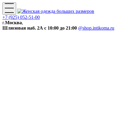
+7 (925) 052-51-00
г.
Москва
,
Шлюзовая наб. 2А
с 10:00 до 21:00
@shop.intikoma.ru