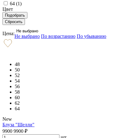
64 (
1
)
Цвет
Не выбрано
Цена:
Не выбрано
По возрастанию
По убыванию
48
50
52
54
56
58
60
62
64
New
Блуза "Шелли"
9900
9900
₽
шт