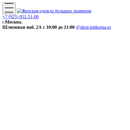
+7 (925) 052-51-00
г.
Москва
,
Шлюзовая наб. 2А
с 10:00 до 21:00
@shop.intikoma.ru