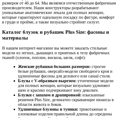
размеров от 46 до 64. Мы являемся отечественным фабричным
производителем. Наши конструкторы разрабатывают
уникальные анатомические лекала для полных женщин,
которые гарантируют идеальную посадку по фигуре, комфорт
в груди и пройме, а также визуально стройнят силуэт.
Каталог блузок и рубашек Plus Size: фасоны и
материалы
В нашем интернет-магазине вы можете заказать стильные
модели из легких, дышащих и приятных к телу фабричных
тканей (хлопок, поплин, вискоза, шелк, софт):
Женские рубашки больших размеров:
строгие
белые рубашки, оверсайз-модели свободного кроя и
удлиненные фасоны для делового или casual стиля.
Блузы с V-образным вырезом:
утонченные модели
для полных женщин, которые визуально удлиняют
шею и красиво подчеркивают зону декольте.
Блузки с запахом и драпировкой:
изысканные
решения Plus Size, деликатно скрывающие нюансы в
области живота и боков.
Удлиненные блузоны и туники:
трикотажные и
хлопковые изделия правильной длины до середины