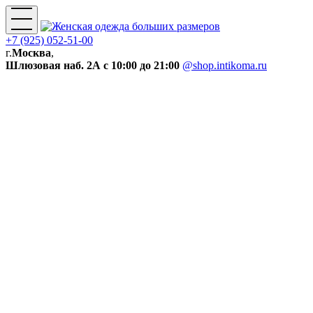
+7 (925) 052-51-00
г.
Москва
,
Шлюзовая наб. 2А
с 10:00 до 21:00
@shop.intikoma.ru