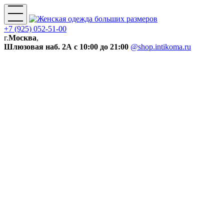
+7 (925) 052-51-00
г.
Москва
,
Шлюзовая наб. 2А
с 10:00 до 21:00
@shop.intikoma.ru