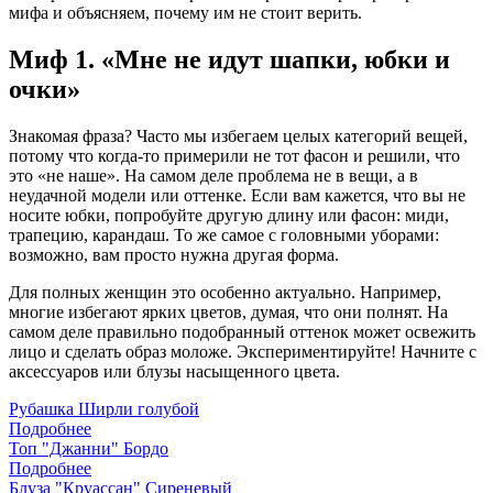
мифа и объясняем, почему им не стоит верить.
Миф 1. «Мне не идут шапки, юбки и
очки»
Знакомая фраза? Часто мы избегаем целых категорий вещей,
потому что когда-то примерили не тот фасон и решили, что
это «не наше». На самом деле проблема не в вещи, а в
неудачной модели или оттенке. Если вам кажется, что вы не
носите юбки, попробуйте другую длину или фасон: миди,
трапецию, карандаш. То же самое с головными уборами:
возможно, вам просто нужна другая форма.
Для полных женщин это особенно актуально. Например,
многие избегают ярких цветов, думая, что они полнят. На
самом деле правильно подобранный оттенок может освежить
лицо и сделать образ моложе. Экспериментируйте! Начните с
аксессуаров или блузы насыщенного цвета.
Рубашка Ширли голубой
Подробнее
Топ "Джанни" Бордо
Подробнее
Блуза "Круассан" Сиреневый