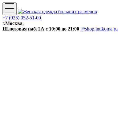
+7 (925) 052-51-00
г.
Москва
,
Шлюзовая наб. 2А
с 10:00 до 21:00
@shop.intikoma.ru