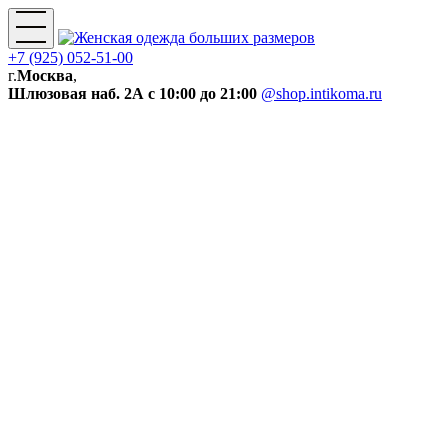
+7 (925) 052-51-00
г.
Москва
,
Шлюзовая наб. 2А
с 10:00 до 21:00
@shop.intikoma.ru