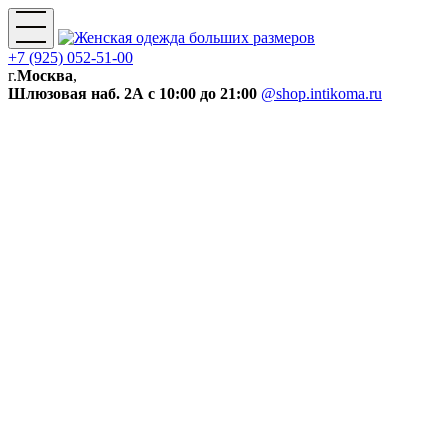
+7 (925) 052-51-00
г.
Москва
,
Шлюзовая наб. 2А
с 10:00 до 21:00
@shop.intikoma.ru