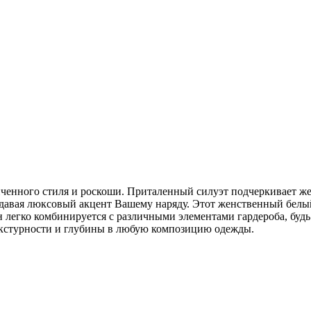
нченного стиля и роскоши. Приталенный силуэт подчеркивает жен
ридавая люксовый акцент Вашему наряду. Этот женственный белы
н легко комбинируется с различными элементами гардероба, буд
текстурности и глубины в любую композицию одежды.